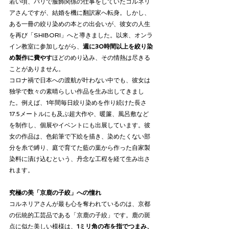
若い頃、パリで服飾関係の仕事をしていたコルネリ
アさんですが、結婚を機に翻訳家へ転身。しかし、
ある一冊の絞り染めの本との出会いが、彼女の人生
を再び「SHIBORI」へと導きました。以来、オンラ
イン教室に参加しながら、
週に30時間以上を絞り染
め製作に費やす
ほどのめり込み、その情熱は尽きる
ことがありません。
コロナ禍で日本への渡航が叶わない中でも、彼女は
独学で数々の素晴らしい作品を生み出してきまし
た。例えば、1年間毎日絞り染めを作り続けた長さ
17.5メートルにも及ぶ超大作や、暖簾、風呂敷など
を制作し、個展やイベントにも出展しています。彼
女の作品は、色鉛筆で下絵を描き、染めたくない部
分を糸で縛り、庭で育てた藍の葉から作った自家製
染料に漬け込むという、丹念な工程を経て生み出さ
れます。
究極の美「京鹿の子絞」への憧れ
コルネリアさんが最も心を奪われているのは、京都
の伝統的工芸品である「京鹿の子絞」です。鹿の斑
点に似た美しい模様は、
1ミリ角の布を指でつまみ、