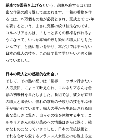
絹糸で9回巻き上げる
という、想像を絶するほど緻
密な作業の繰り返しで生まれます。一着の着物を作
るには、15万個もの粒が必要とされ、完成までに2年
を要するという、まさに究極の絞り技法なのです。
コルネリアさんは、「もっと多くの模様を作れるよ
うになって、いつか本物の絞り染めの職人になりた
いんです」と熱い想いを語り、本だけでは学べない
日本の職人の技を、この目で見て学びたいと強く願
っていました。
日本の職人との感動的な出会い
そして、その熱い想いは「世界！ニッポン行きたい
人応援団」によって叶えられ、コルネリアさんは念
願の初来日を果たしました。番組では、彼女が京都
の職人と出会い、憧れの京鹿の子絞りの技を学ぶ様
子が描かれています。職人の手から生み出される緻
密な美しさに驚き、自らその技を体験する中で、コ
ルネリアさんの絞り染めへの情熱はさらに深く、確
かなものになっていきました。日本の伝統技術と、
それを心から愛するフランス人女性との心温まる交