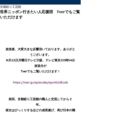
京都絞り工芸館
世界ニッポン行きたい人応援団 Tverでもご覧
いただけます
放送後、大変大きな反響頂いております。ありがと
うございます。
9月22日月曜日テレビ大阪、テレビ東京20時54分
放送分が
Tverでもご覧いただけます！
https://tver.jp/episodes/epmk2dbzzb
前回、京都絞り工芸館の職人と交流してから２
年。　
彼女はびっくりするほどの成長遂げ、再び日本の職