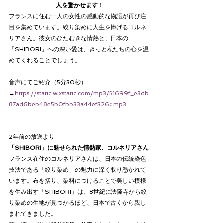
人を驚かせます！
フランスに住む一人の女性の感動的な物語が再び注
目を集めています。絞り染めに人生を捧げるコルネ
リアさん。彼女のひたむきな情熱と、日本の
「SHIBORI」への深い愛は、きっと私たちの心を温
めてくれることでしょう。
音声にてご紹介（5分30秒）
→
https://static.wixstatic.com/mp3/51699f_e3db
87ad6beb48e5b0fbb33a44ef326c.mp3
2年前の放送より
「SHIBORI」に魅せられた情熱家、コルネリアさん
フランス在住のコルネリアさんは、日本の伝統染色
技法である「絞り染め」の魅力に深く取り憑かれて
います。布を括り、染料につけることで美しい模様
を生み出す「SHIBORI」は、8世紀に法隆寺から絞
り染めの生地が見つかるほど、日本で古くから親し
まれてきました。