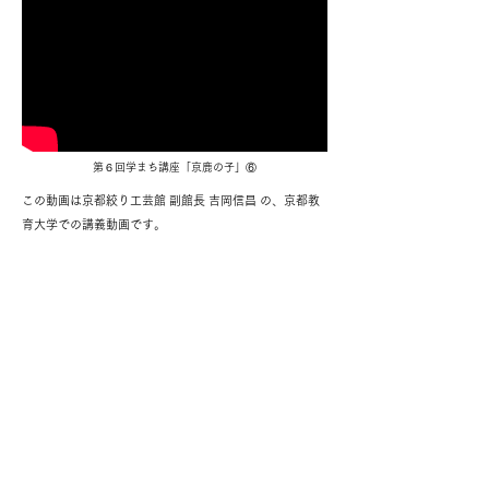
​第６回学まち講座「京鹿の子」⑥
この動画は京都絞り工芸館 副館長 吉岡信昌 の、京都教
育大学での講義動画です。
美術館・特別展
大人の絞り染め体験
修学旅行限定絞り染め体験
利用案内・アクセス
ご挨拶