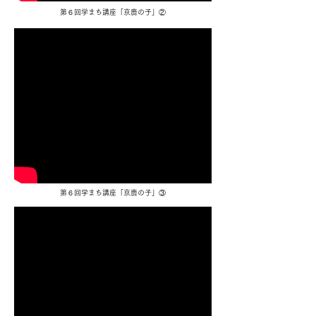
​第６回学まち講座「京鹿の子」②
​第６回学まち講座「京鹿の子」③