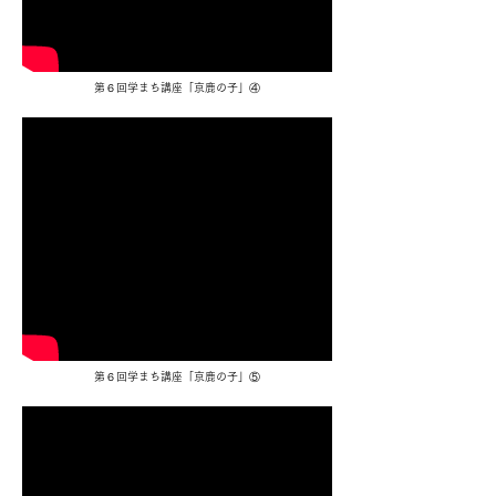
​第６回学まち講座「京鹿の子」④
​第６回学まち講座「京鹿の子」⑤