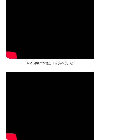
​第６回学まち講座「京鹿の子」①