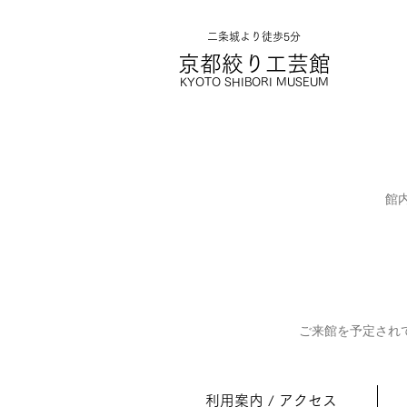
二条城より徒歩5分
京都絞り工
芸館
KYOTO SHIBORI MUSE
UM
館
ご来館を予定され
利用案内 / アクセス