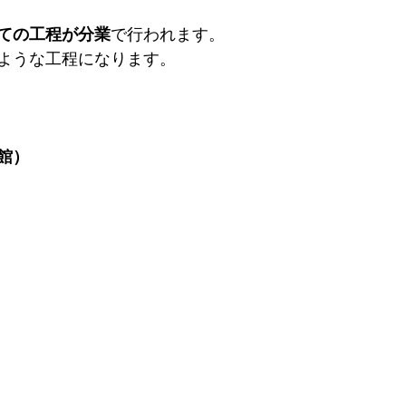
ての工程が分業
で行われます。
ような工程になります。
館）