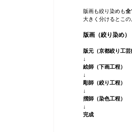
版画も絞り染めも
全
大きく分けるとこの
版画（絞り染め）
版元（京都絞り工芸
↓
絵師（下画工程）
↓
彫師（絞り工程）
↓
摺師（染色工程）
↓
完成