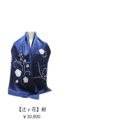
【辻ヶ花】紺
価格
￥30,800