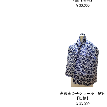
価格
￥33,000
高級鹿の子ショール 紺色
【松柄】
価格
￥33,000