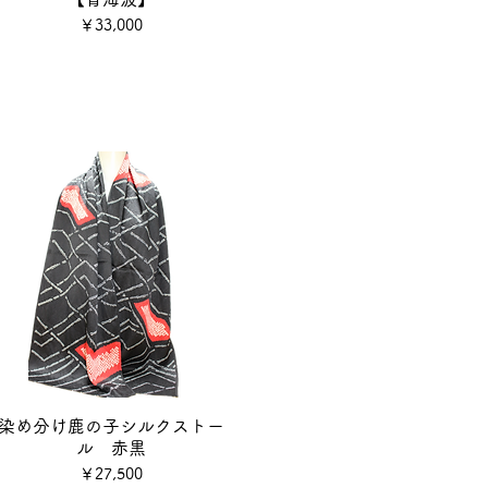
価格
￥33,000
染め分け鹿の子シルクストー
ル 赤黒
価格
￥27,500