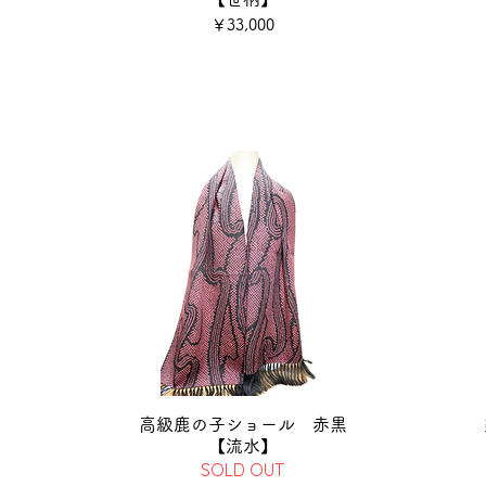
価格
￥33,000
高級鹿の子ショール 赤黒
【流水】
SOLD OUT