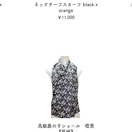
x
ネックチーフスカーフ black x
orange
価格
￥11,000
ン
高級鹿の子ショール 橙黒
【笹柄】