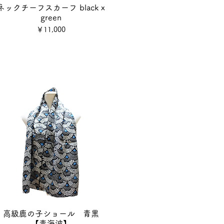
ネックチーフスカーフ black x
green
価格
￥11,000
高級鹿の子ショール 青黒
【青海波】