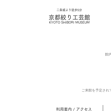
二条城より徒歩5分
京都絞り工
芸館
KYOTO SHIBORI MUSE
UM
館
ご来館を予定され
利用案内 / アクセス