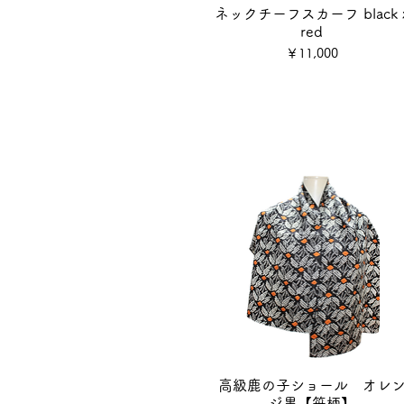
ネックチーフスカーフ black 
red
価格
￥11,000
高級鹿の子ショール オレ
ジ黒【笹柄】