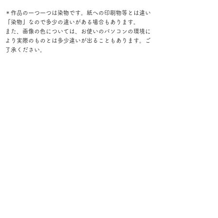
＊作品の一つ一つは染物です。紙への印刷物等とは違い
『染物』なので多少の違いがある場合もあります。
また、画像の色については、お使いのパソコンの環境に
より実際のものとは多少違いが出ることもあります。ご
了承ください。
アメリカとカナダへの海外発送が可能になりました。
アメリア、カナダへの発送をご希望の方はまずは直接京
都絞り工芸館へメール（
mail@shibori.jp
）にてご連絡
ください。
レジ画面でのご購入手順
①お届け先情報を入力後【次へ】
②配送方法画面で【次へ】