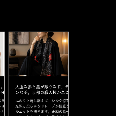
う。京
大胆な赤と黒が織りなす、モダ
め分け
ンな美。京都の職人技が息づ
く、染め分け鹿の子シルクスト
の光沢
ふわりと肩に纏えば、シルク特有の
ール。
シルエ
光沢と柔らかなドレープが優雅なシ
生地に
ルエットを描きます。正絹の綸子地