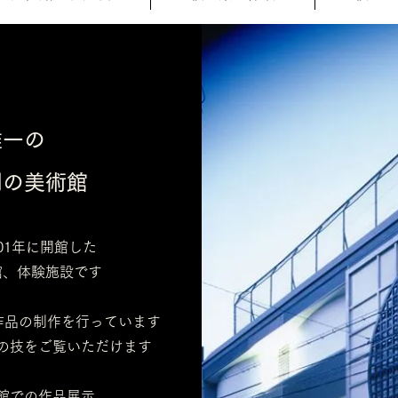
唯一の
門の美術館
01年に開館した
館、体験施設です
め作品の制作を行っています
の技をご覧いただけます
館での作品展示