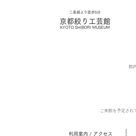
二条城より徒歩5分
京都絞り工
芸館
KYOTO SHIBORI MUSE
UM
館
ご来館を予定され
利用案内 / アクセス