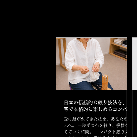
日本の伝統的な絞り技法を、自
宅で本格的に楽しめるコンパク
トサイズの絞り作業スタンド。
受け継がれてきた技を、あなたの手
初心者から職人まで対応する本
元へ。 一粒ずつ布を絞り、模様を育
格仕様。
てていく時間。 コンパクト絞りスタ