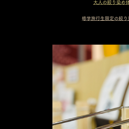
大人の絞り染め体
​修学旅行生限定の絞