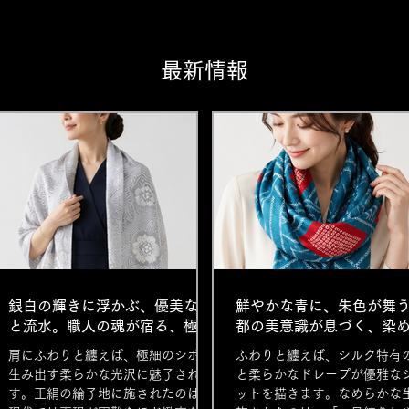
​最新情報
銀白の輝きに浮かぶ、優美な花
鮮やかな青に、朱色が舞
と流水。職人の魂が宿る、極上
都の美意識が息づく、染
のシルクショール。
鹿の子シルクストール。
肩にふわりと纏えば、極細のシボが
ふわりと纏えば、シルク特有
生み出す柔らかな光沢に魅了されま
と柔らかなドレープが優雅な
す。正絹の綸子地に施されたのは、
ットを描きます。なめらかな