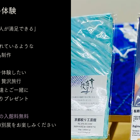
め体験
人が満足できる」
れているような
品制作
を体験したい
り贅沢旅行
達とご一緒に
りプレゼント
の入館料無料
特別展をお楽しみください