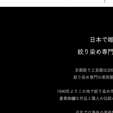
日本で
絞り染め専
京都絞り工芸館は20
絞り染め専門の美術
1940年よりこの地で絞り染
豪華絢爛な作品と職人の伝統
近年では海外の美術