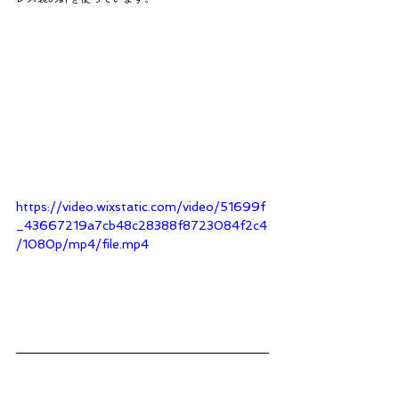
https://video.wixstatic.com/video/51699f
_43667219a7cb48c28388f8723084f2c4
/1080p/mp4/file.mp4