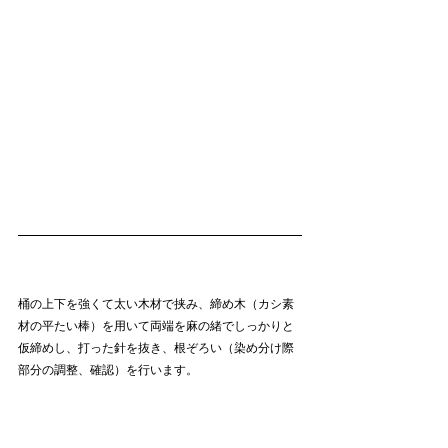
桶の上下を強くて太い木材で挟み、締め木（カシ素
材の平たい棒）を用いて両端を麻の緒でしっかりと
仮締めし、打った針を抜き、根ぞろい（染め分け際
部分の調整、確認）を行います。