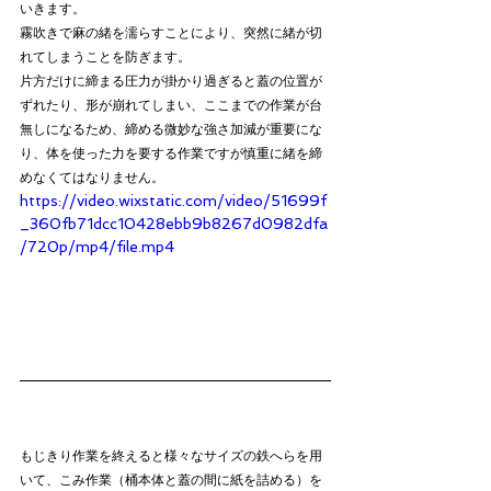
いきます。
霧吹きで麻の緒を濡らすことにより、突然に緒が切
れてしまうことを防ぎます。
片方だけに締まる圧力が掛かり過ぎると蓋の位置が
ずれたり、形が崩れてしまい、ここまでの作業が台
無しになるため、締める微妙な強さ加減が重要にな
り、体を使った力を要する作業ですが慎重に緒を締
めなくてはなりません。
https://video.wixstatic.com/video/51699f
_360fb71dcc10428ebb9b8267d0982dfa
/720p/mp4/file.mp4
もじきり作業を終えると様々なサイズの鉄へらを用
いて、こみ作業（桶本体と蓋の間に紙を詰める）を