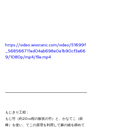
https://video.wixstatic.com/video/51699f
_568566711ed04ab698e0e1b90cf3a66
9/1080p/mp4/file.mp4
もじきり工程：
もじ竹（約20㎝程の板状の竹）と、かなてこ（鉄
棒）を使い、てこの原理を利用して麻の緒を締めて