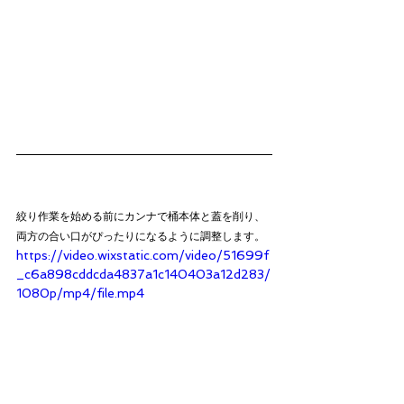
絞り作業を始める前にカンナで桶本体と蓋を削り、
両方の合い口がぴったりになるように調整します。
https://video.wixstatic.com/video/51699f
_c6a898cddcda4837a1c140403a12d283/
1080p/mp4/file.mp4