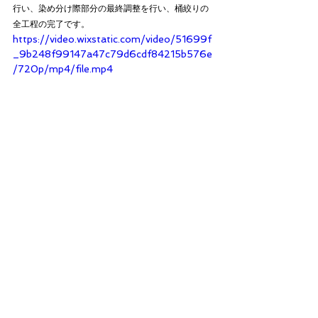
行い、染め分け際部分の最終調整を行い、桶絞りの
全工程の完了です。
https://video.wixstatic.com/video/51699f
_9b248f99147a47c79d6cdf84215b576e
/720p/mp4/file.mp4