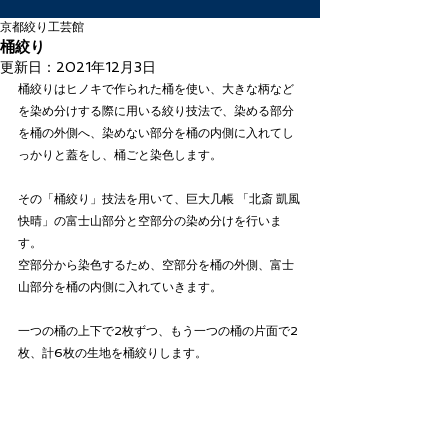
京都絞り工芸館
桶絞り
更新日：
2021年12月3日
桶絞りはヒノキで作られた桶を使い、大きな柄など
を染め分けする際に用いる絞り技法で、染める部分
を桶の外側へ、染めない部分を桶の内側に入れてし
っかりと蓋をし、桶ごと染色します。
その「桶絞り」技法を用いて、巨大几帳 「北斎 凱風
快晴」の富士山部分と空部分の染め分けを行いま
す。
空部分から染色するため、空部分を桶の外側、富士
山部分を桶の内側に入れていきます。
一つの桶の上下で2枚ずつ、もう一つの桶の片面で2
枚、計6枚の生地を桶絞りします。