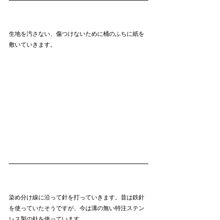
生地を汚さない、傷つけないために桶のふちに紙を
敷いていきます。
染め分け線に沿って針を打っていきます。昔は鉄針
を使っていたそうですが、今は溝の無い特注ステン
レス製の針を使っています。