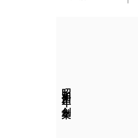
昭 和 十 四 年 創 業