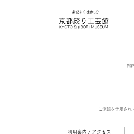
二条城より徒歩5分
京都絞り工
芸館
KYOTO SHIBORI MUSE
UM
館
ご来館を予定され
利用案内 / アクセス