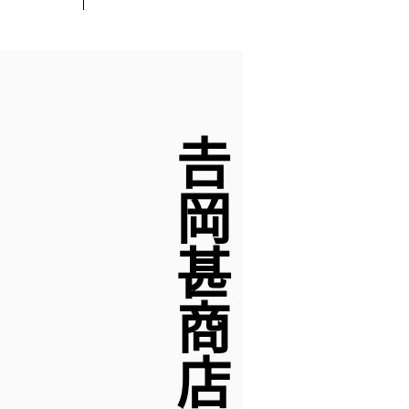
𠮷岡甚商店