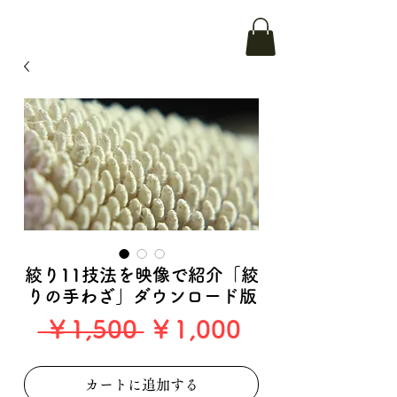
絞り11技法を映像で紹介「絞
りの手わざ」ダウンロード版
通
セ
 ￥1,500 
￥1,000
常
ー
カートに追加する
価
ル