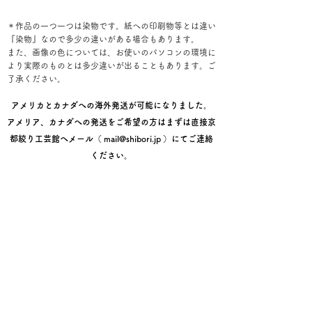
＊作品の一つ一つは染物です。紙への印刷物等とは違い
『染物』なので多少の違いがある場合もあります。
また、画像の色については、お使いのパソコンの環境に
より実際のものとは多少違いが出ることもあります。ご
了承ください。
アメリカとカナダへの海外発送が可能になりました。
アメリア、カナダへの発送をご希望の方はまずは直接京
都絞り工芸館へメール（
mail@shibori.jp
）にてご連絡
ください。
レジ画面でのご購入手順
①お届け先情報を入力後【次へ】
②配送方法画面で【次へ】