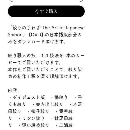
格
価
今すぐ購入
格
「絞りの手わざ The Art of Japanese
Shibori」 [DVD] の日本語版部分の
みをダウンロード頂けます。
絞り職人の技 １１技法を1本のムー
ビーでご覧いただけます。
本作をご覧いただくことで、絞り染
めの制作工程を深く理解頂けます。
内容
・ダイジェスト版 ・桶絞り ・手
くも絞り ・突き出し絞り ・本疋
田絞り ・帽子絞り ・竜巻絞
り ・ミシン絞り ・針疋田絞
り ・縫い締め絞り ・三浦絞