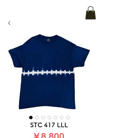
STC 417 LLL
価
￥8,800