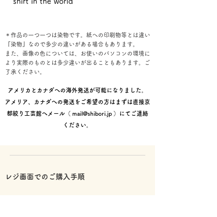
shirt in the world
＊作品の一つ一つは染物です。紙への印刷物等とは違い
『染物』なので多少の違いがある場合もあります。
また、画像の色については、お使いのパソコンの環境に
より実際のものとは多少違いが出ることもあります。ご
了承ください。
アメリカとカナダへの海外発送が可能になりました。
アメリア、カナダへの発送をご希望の方はまずは直接京
都絞り工芸館へメール（
mail@shibori.jp
）にてご連絡
ください。
レジ画面でのご購入手順
①お届け先情報を入力後【次へ】