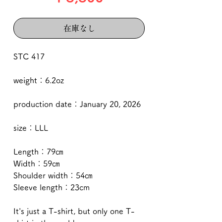
格
在庫なし
STC 417
weight：6.2oz
production date：January 20, 2026
size：LLL
Length：79㎝
Width：59㎝
Shoulder width：54㎝
Sleeve length：23cm
It's just a T-shirt, but only one T-