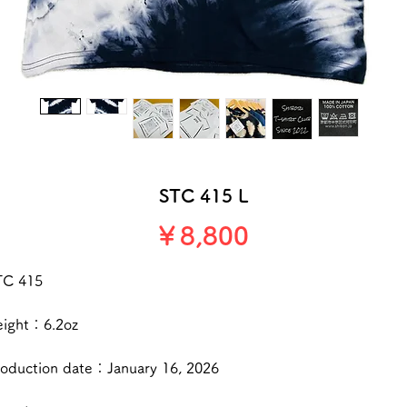
STC 415 L
価
￥8,800
格
TC 415
eight：6.2oz
roduction date：January 16, 2026