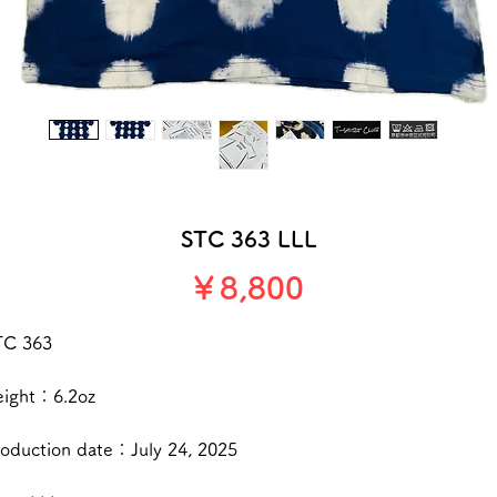
STC 363 LLL
価
￥8,800
格
TC 363
eight：6.2oz
oduction date：July 24, 2025