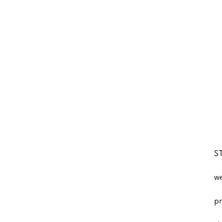
S
w
pr