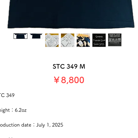
STC 349 M
価
￥8,800
格
TC 349
eight：6.2oz
oduction date：July 1, 2025