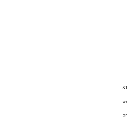
S
w
pr