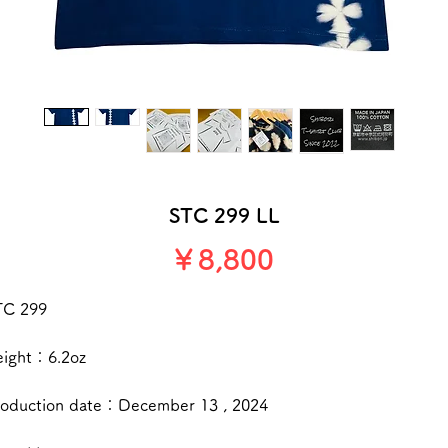
STC 299 LL
価
￥8,800
格
TC 299
eight：6.2oz
roduction date：December 13 , 2024