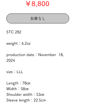
価
￥8,800
格
在庫なし
STC 282
weight：6.2oz
production date：November 18,
2024
size：LLL
Length：78㎝
Width：58㎝
Shoulder width：53㎝
Sleeve length：22.5cm