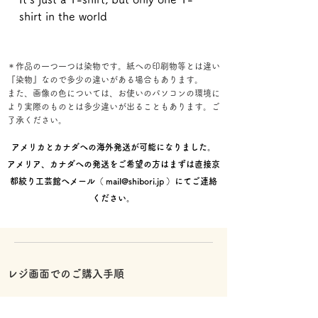
shirt in the world
＊作品の一つ一つは染物です。紙への印刷物等とは違い
『染物』なので多少の違いがある場合もあります。
また、画像の色については、お使いのパソコンの環境に
より実際のものとは多少違いが出ることもあります。ご
了承ください。
アメリカとカナダへの海外発送が可能になりました。
アメリア、カナダへの発送をご希望の方はまずは直接京
都絞り工芸館へメール（
mail@shibori.jp
）にてご連絡
ください。
レジ画面でのご購入手順
①お届け先情報を入力後【次へ】