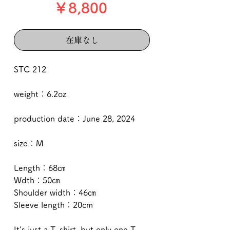
価
￥8,800
格
在庫なし
STC 212
weight：6.2oz
production date：June 28, 2024
size：M
Length：68㎝
Wdth：50㎝
Shoulder width：46㎝
Sleeve length：20cm
It's just a T-shirt, but only one T-