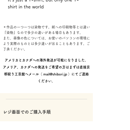
shirt in the world
＊作品の一つ一つは染物です。紙への印刷物等とは違い
『染物』なので多少の違いがある場合もあります。
また、画像の色については、お使いのパソコンの環境に
より実際のものとは多少違いが出ることもあります。ご
了承ください。
アメリカとカナダへの海外発送が可能になりました。
アメリア、カナダへの発送をご希望の方はまずは直接京
都絞り工芸館へメール（
mail@shibori.jp
）にてご連絡
ください。
レジ画面でのご購入手順
①お届け先情報を入力後【次へ】