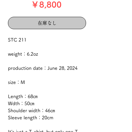
価
￥8,800
格
在庫なし
STC 211
weight：6.2oz
production date：June 28, 2024
size：M
Length：68㎝
Wdth：50㎝
Shoulder width：46㎝
Sleeve length：20cm
It's just a T-shirt, but only one T-