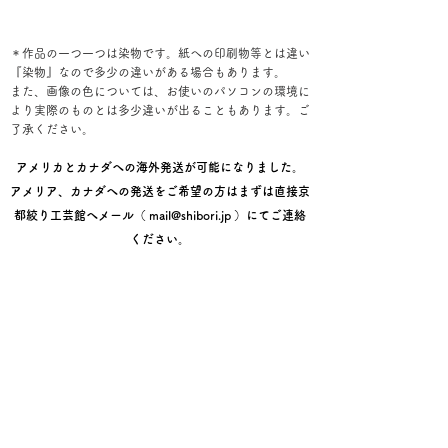
＊作品の一つ一つは染物です。紙への印刷物等とは違い
『染物』なので多少の違いがある場合もあります。
また、画像の色については、お使いのパソコンの環境に
より実際のものとは多少違いが出ることもあります。ご
了承ください。
アメリカとカナダへの海外発送が可能になりました。
アメリア、カナダへの発送をご希望の方はまずは直接京
都絞り工芸館へメール（
mail@shibori.jp
）にてご連絡
ください。
レジ画面でのご購入手順
①お届け先情報を入力後【次へ】
②配送方法画面で【次へ】