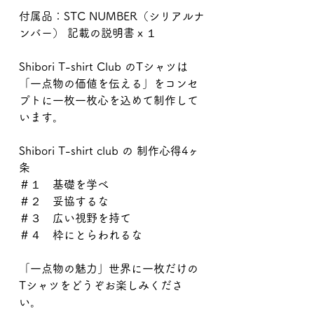
付属品：STC NUMBER（シリアルナ
ンバー） 記載の説明書ｘ１
Shibori T-shirt Club のTシャツは
「一点物の価値を伝える」をコンセ
プトに一枚一枚心を込めて制作して
います。
Shibori T-shirt club の 制作心得4ヶ
条
＃１ 基礎を学べ
＃２ 妥協するな
＃３ 広い視野を持て
＃４ 枠にとらわれるな
「一点物の魅力」世界に一枚だけの
Tシャツをどうぞお楽しみくださ
い。