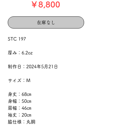
価
￥8,800
格
在庫なし
STC 197
厚み：6.2oz
制作日：2024年5月21日
サイズ：M
身丈：68㎝
身幅：50㎝
肩幅：46㎝
袖丈：20㎝
脇仕様：丸胴