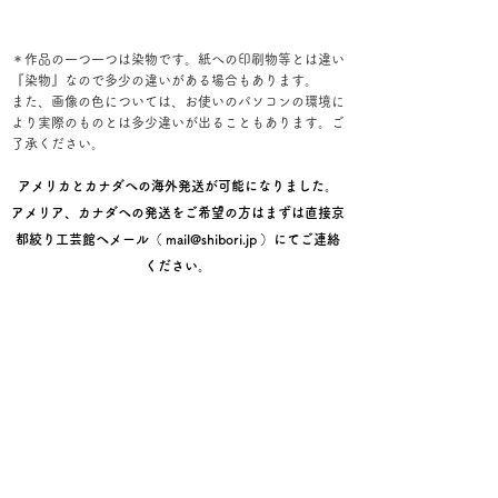
＊作品の一つ一つは染物です。紙への印刷物等とは違い
『染物』なので多少の違いがある場合もあります。
また、画像の色については、お使いのパソコンの環境に
より実際のものとは多少違いが出ることもあります。ご
了承ください。
アメリカとカナダへの海外発送が可能になりました。
アメリア、カナダへの発送をご希望の方はまずは直接京
都絞り工芸館へメール（
mail@shibori.jp
）にてご連絡
ください。
レジ画面でのご購入手順
①お届け先情報を入力後【次へ】
②配送方法画面で【次へ】