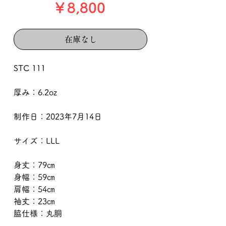
価
￥8,800
格
在庫なし
STC 111
厚み：6.2oz
制作日：2023年7月14日
サイズ：LLL
身丈：79㎝
身幅：59㎝
肩幅：54㎝
袖丈：23㎝
脇仕様：丸胴