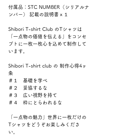
付属品：STC NUMBER（シリアルナ
ンバー） 記載の説明書ｘ１
Shibori T-shirt Club のTシャツは
「一点物の価値を伝える」をコンセ
プトに一枚一枚心を込めて制作して
います。
Shibori T-shirt club の 制作心得4ヶ
条
＃１ 基礎を学べ
＃２ 妥協するな
＃３ 広い視野を持て
＃４ 枠にとらわれるな
「一点物の魅力」世界に一枚だけの
Tシャツをどうぞお楽しみくださ
い。