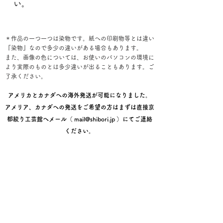
い。
＊作品の一つ一つは染物です。紙への印刷物等とは違い
『染物』なので多少の違いがある場合もあります。
また、画像の色については、お使いのパソコンの環境に
より実際のものとは多少違いが出ることもあります。ご
了承ください。
アメリカとカナダへの海外発送が可能になりました。
アメリア、カナダへの発送をご希望の方はまずは直接京
都絞り工芸館へメール（
mail@shibori.jp
）にてご連絡
ください。
レジ画面でのご購入手順
①お届け先情報を入力後【次へ】