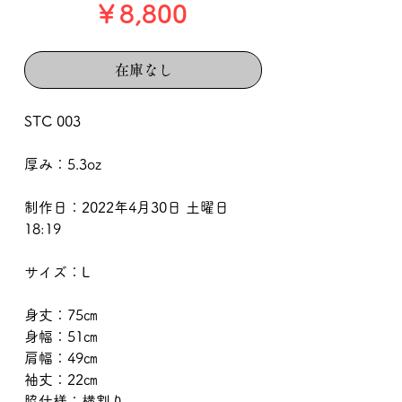
価
￥8,800
格
在庫なし
STC 003
厚み：5.3oz
制作日：2022年4月30日 土曜日
18:19
サイズ：L
身丈：75㎝
身幅：51㎝
肩幅：49㎝
袖丈：22㎝
脇仕様：横割り