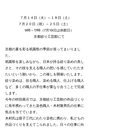
７月１４日（火）～１８日（土）
７月２０日（祝）～２５日（土）　
　　9時～17時（7月19日は休館日）
　　京都絞り工芸館にて
京都の夏を彩る祇園祭の季節が巡ってまいりまし
た。
祇園祭を楽しみながら、日本が誇る絞り染めの美し
さと、その技を支える職人の想いを感じていただき
たいという願いから、この催しを開催いたします。
絞り染めは、括る職人、染める職人、仕上げる職人
など、多くの職人の手仕事が重なり合うことで完成
します。
今年の特別展示では、京都絞り工芸館の作品づくり
に長年携わってきた染色職人・木村隆男氏の仕事に
焦点を当てています。
木村氏は親子三代にわたり染色に携わり、私どもの
作品づくりを支えてこられました。日々の仕事に向