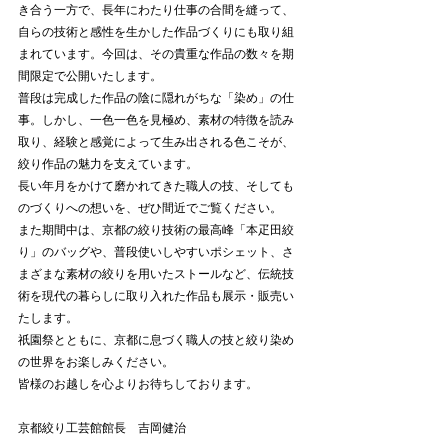
き合う一方で、長年にわたり仕事の合間を縫って、
自らの技術と感性を生かした作品づくりにも取り組
まれています。今回は、その貴重な作品の数々を期
間限定で公開いたします。
普段は完成した作品の陰に隠れがちな「染め」の仕
事。しかし、一色一色を見極め、素材の特徴を読み
取り、経験と感覚によって生み出される色こそが、
絞り作品の魅力を支えています。
長い年月をかけて磨かれてきた職人の技、そしても
のづくりへの想いを、ぜひ間近でご覧ください。
また期間中は、京都の絞り技術の最高峰「本疋田絞
り」のバッグや、普段使いしやすいポシェット、さ
まざまな素材の絞りを用いたストールなど、伝統技
術を現代の暮らしに取り入れた作品も展示・販売い
たします。
祇園祭とともに、京都に息づく職人の技と絞り染め
の世界をお楽しみください。
皆様のお越しを心よりお待ちしております。
京都絞り工芸館館長　吉岡健治